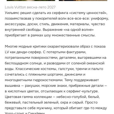
Louis Vuitton весна-лето 2027
Уильямс решил сделать из серфинга «систему ценностей»,
позаимствовав у покорителей волн все-все-все: униформу,
аксессуары, доски, стиль, движения, материалы, чувство
внутренней свободы. Выражение «на одной волне»
приобретает в рамках шоу множественные смыслы.
Многие модные критики охарактеризовали образ с показа
LV как денди-серфер. С потертыми фактурами,
потрепанными поверхностями, деталями, выгоревшими на
беспощадном солнце, и разводами от соленой океанской
воды. Классические костюмы, галстуки, тренчи и пальто
сочетались с пляжными шортами, джинсами и
многоцветными гидрокостюмами. Тему поддерживает
вышивка — ракушки, морские знаки, прибрежные детали —
в кислотных цветах, отсылающих к серфинг-культуре.
Цветовая гамма коллекции — небесно-голубой, белый,
бежевый, пастельный зеленый, охра и серый. Просто
представьте себе мужчину, который обитает где-то между
Уолл-стрит и Гавайями.