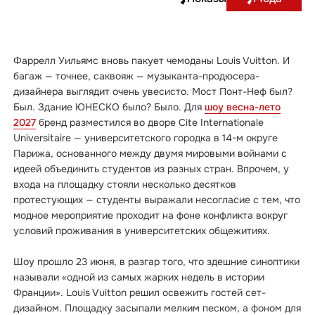
Фаррелл Уильямс вновь пакует чемоданы Louis Vuitton. И
багаж — точнее, саквояж — музыканта-продюсера-
дизайнера выглядит очень увесисто. Мост Понт-Неф был?
Был. Здание ЮНЕСКО было? Было. Для
шоу весна-лето
2027
бренд разместился во дворе Cite Internationale
Universitaire — университетского городка в 14-м округе
Парижа, основанного между двумя мировыми войнами с
идеей объединить студентов из разных стран. Впрочем, у
входа на площадку стояли несколько десятков
протестующих — студенты выражали несогласие с тем, что
модное мероприятие проходит на фоне конфликта вокруг
условий проживания в университетских общежитиях.
Шоу прошло 23 июня, в разгар того, что здешние синоптики
называли «одной из самых жарких недель в истории
Франции». Louis Vuitton решил освежить гостей сет-
дизайном. Площадку засыпали мелким песком, а фоном для