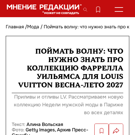
Главная
/
Мода
/
Поймать волну: что нужно знать про ко
ПОЙМАТЬ ВОЛНУ: ЧТО
НУЖНО ЗНАТЬ ПРО
КОЛЛЕКЦИЮ ФАРРЕЛЛА
УИЛЬЯМСА ДЛЯ LOUIS
VUITTON ВЕСНА-ЛЕТО 2027
Приливы и отливы LV. Рассматриваем новую
коллекцию Недели мужской моды в Париже
во всех деталях
Текст:
Алина Вольская
Фото:
Getty Images, Архив Пресс-