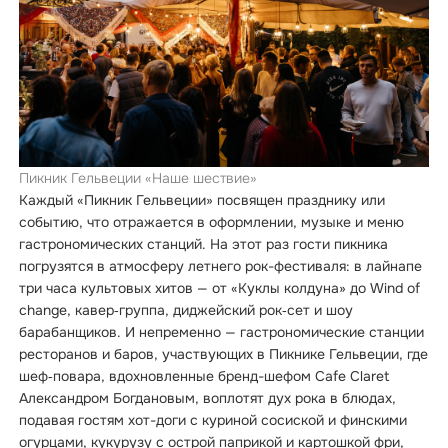
Пикник Гельвеции «Наше шествие»
Каждый «Пикник Гельвеции» посвящен празднику или
событию, что отражается в оформлении, музыке и меню
гастрономических станций. На этот раз гости пикника
погрузятся в атмосферу летнего рок-фестиваля: в лайнапе
три часа культовых хитов — от «Куклы колдуна» до Wind of
change, кавер‑группа, диджейский рок‑сет и шоу
барабанщиков. И непременно — гастрономические станции
ресторанов и баров, участвующих в Пикнике Гельвеции, где
шеф‑повара, вдохновленные бренд-шефом Cafe Claret
Александром Богдановым, воплотят дух рока в блюдах,
подавая гостям хот-доги с куриной сосиской и финскими
огурцами, кукурузу с острой паприкой и картошкой фри,