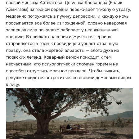
прозой Чингиза Айтматова. Девушка Кассандра (Енлик
Айымгазы) из горной деревни переживает тяжелую утрату,
медленно погружаясь в пучину депрессии, и каждую ночь
просыпается все более изможденной, словно неведомая
зловещая сила по каплям забирает у нее жизненную
энергию. В поисках спасения измученная героиня
отправляется в горы к провидице и узнает страшную
правду: она стала жертвой албарсты — злого духа из
тюркских легенд. Коварный демон приходит к тем
несчастным, кто психологически сломлен горем и не
способен отпустить мрачное прошлое. Чтобы выжить,
девушке придется встретиться со своими демонами лицом
к лицу.