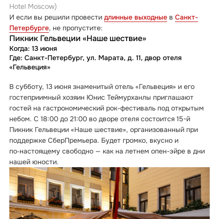
Hotel Moscow)
И если вы решили провести
длинные выходные
в
Санкт-
Петербурге
, не пропустите:
Пикник Гельвеции «Наше шествие»
Когда: 13 июня
Где: Санкт-Петербург, ул. Марата, д. 11, двор отеля
«Гельвеция»
В субботу, 13 июня знаменитый отель «Гельвеция» и его
гостеприимный хозяин Юнис Теймурханлы приглашают
гостей на гастрономический рок-фестиваль под открытым
небом. С 18:00 до 21:00 во дворе отеля состоится 15-й
Пикник Гельвеции «Наше шествие», организованный при
поддержке СберПремьера. Будет громко, вкусно и
по‑настоящему свободно — как на летнем опен-эйре в дни
нашей юности.