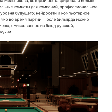
на Мельникова, который реставрировали больше
отдельные комнаты для компаний, профессиональное
 уровня будущего: нейросети и компьютерное
рямо во время партии. После бильярда можно
 меню, смиксованное из блюд русской,
 кухни.