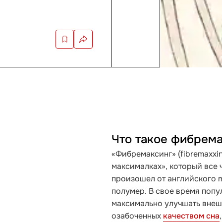
Что такое фибрем
«Фибремаксинг» (fibremaxxi
максималках», который все ч
произошел от английского m
полумер. В свое время поп
максимально улучшать внешн
озабоченных
качеством сна