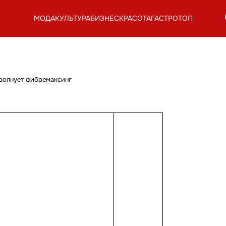
МОДА
КУЛЬТУРА
БИЗНЕС
КРАСОТА
ГАСТРОТОП
к волнует фибремаксинг