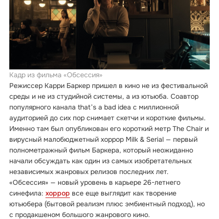
Кадр из фильма «Обсессия»
Режиссер Карри Баркер пришел в кино не из фестивальной
среды и не из студийной системы, а из ютьюба. Соавтор
популярного канала that’s a bad idea с миллионной
аудиторией до сих пор снимает скетчи и короткие фильмы.
Именно там был опубликован его короткий метр The Chair и
вирусный малобюджетный хоррор Milk & Serial — первый
полнометражный фильм Баркера, который неожиданно
начали обсуждать как один из самых изобретательных
независимых жанровых релизов последних лет.
«Обсессия» — новый уровень в карьере 26-летнего
синефила:
хоррор
все еще выглядит как творение
ютьюбера (бытовой реализм плюс эмбиентный подход), но
с продакшеном большого жанрового кино.