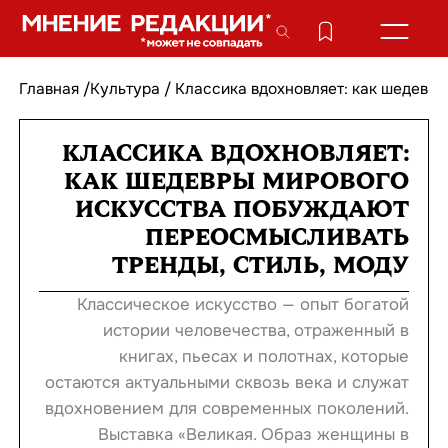
Главная
/
Культура
/
Классика вдохновляет: как шедевр
КЛАССИКА ВДОХНОВЛЯЕТ:
КАК ШЕДЕВРЫ МИРОВОГО
ИСКУССТВА ПОБУЖДАЮТ
ПЕРЕОСМЫСЛИВАТЬ
ТРЕНДЫ, СТИЛЬ, МОДУ
Классическое искусство — опыт богатой
истории человечества, отраженный в
книгах, пьесах и полотнах, которые
остаются актуальными сквозь века и служат
вдохновением для современных поколений.
Выставка «Великая. Образ женщины в