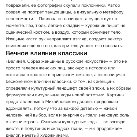
подражали, ее фотографии скупали поклонники. Автор
создал не портрет танцовщицы, а визуальную метафору
невесомости — Павлова не позирует, а существует в
моменте. Газ, тюль, легкие складки — художник пишет не
сценический костюм, а воздух, который обнимает тело.
Изящные кисти рук направляют взгляд, создают вектор
движения еще до того, как зритель успеет его осознать.
Вечное влияние классики
«Великая. Образ женщины в русском искусстве» — это не
просто галерея женских лиц, экскурс в историю или
выставка о красоте в привычном смысле, а экспозиция о
бесконечном влиянии классики. О том, как женщины
определяли культурный ландшафт своей эпохи, а их образы
формировали визуальные коды новой эстетики. Картины,
представленные в Михайловском дворце, продолжают
вдохновлять, потому что за каждой деталью — живой
человек, чей выбор, воля и энергия сыграли знаковую роль
в жизни страны. Считывая культурные коды — во взгляде,
жесте, в полутенях и складках ткани, — мы продолжаем
диалог, начатый художниками.