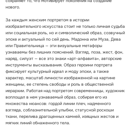
сохраняет то, что мотивирует поколения на создание
нового.
За каждым женским портретом в истории
изобразительного искусства стоит не только личная судьба
или социальная роль, но и символический образ, созвучный
эпохе и актуальный по сей день. Мадонна или Муза, Дева
или Правительница — эти визуальные метафоры
узнаваемы без лишних пояснений. Взгляд, поза, жест, фон,
наряд, силуэт — все это знаки «арт-алфавита», авторские
инструменты высказывания. Образ героини портрета
фиксирует культурный идеал и моду эпохи, а также
характер, масштаб личности изображенной на картине
женщины, ее степень свободы и роль в общественной
иерархии. Работая над портретом современницы, художник
воплощал в нем узнаваемый образ, собирая его из
множества нюансов: гордой линии плеч, надменного
взгляда, соблазнительной улыбки, статусной роскоши
ткани, перелива драгоценных камней, изящных жестов и
мягких линий обнаженного тела.