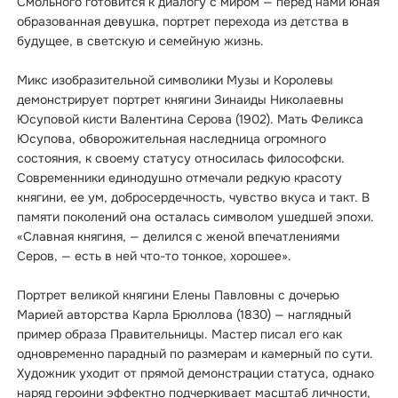
Смольного готовится к диалогу с миром — перед нами юная
образованная девушка, портрет перехода из детства в
будущее, в светскую и семейную жизнь.
Микс изобразительной символики Музы и Королевы
демонстрирует портрет княгини Зинаиды Николаевны
Юсуповой кисти Валентина Серова (1902). Мать Феликса
Юсупова, обворожительная наследница огромного
состояния, к своему статусу относилась философски.
Современники единодушно отмечали редкую красоту
княгини, ее ум, добросердечность, чувство вкуса и такт. В
памяти поколений она осталась символом ушедшей эпохи.
«Славная княгиня, — делился с женой впечатлениями
Серов, — есть в ней что-то тонкое, хорошее».
Портрет великой княгини Елены Павловны с дочерью
Марией авторства Карла Брюллова (1830) — наглядный
пример образа Правительницы. Мастер писал его как
одновременно парадный по размерам и камерный по сути.
Художник уходит от прямой демонстрации статуса, однако
наряд героини эффектно подчеркивает масштаб личности,