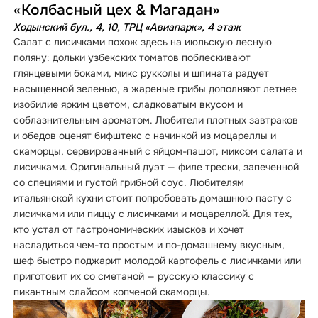
«Колбасный цех & Магадан»
Ходынский бул., 4, 10, ТРЦ «Авиапарк», 4 этаж
Салат с лисичками похож здесь на июльскую лесную
поляну: дольки узбекских томатов поблескивают
глянцевыми боками, микс рукколы и шпината радует
насыщенной зеленью, а жареные грибы дополняют летнее
изобилие ярким цветом, сладковатым вкусом и
соблазнительным ароматом. Любители плотных завтраков
и обедов оценят бифштекс с начинкой из моцареллы и
скаморцы, сервированный с яйцом-пашот, миксом салата и
лисичками. Оригинальный дуэт — филе трески, запеченной
со специями и густой грибной соус. Любителям
итальянской кухни стоит попробовать домашнюю пасту с
лисичками или пиццу с лисичками и моцареллой. Для тех,
кто устал от гастрономических изысков и хочет
насладиться чем-то простым и по-домашнему вкусным,
шеф быстро поджарит молодой картофель с лисичками или
приготовит их со сметаной — русскую классику с
пикантным слайсом копченой скаморцы.