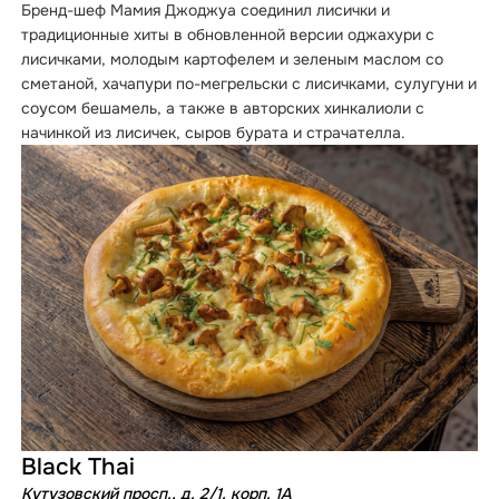
Бренд-шеф Мамия Джоджуа соединил лисички и
традиционные хиты в обновленной версии оджахури с
лисичками, молодым картофелем и зеленым маслом со
сметаной, хачапури по-мегрельски с лисичками, сулугуни и
соусом бешамель, а также в авторских хинкалиоли с
начинкой из лисичек, сыров бурата и страчателла.
Black Thai
Кутузовский просп., д. 2/1. корп. 1А