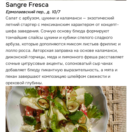
Sangre Fresca
Ермолаевский пер., д. 10/7
Салат с арбузом, цукини и каламанси — экзотический
летний стартер с мексиканским характером от концепт-
шефа заведения. Сочную основу блюда формируют
тончайшие слайсы цукини и кубики спелого сладкого
арбуза, которые дополняются миксом листьев фриллис и
лолло росса. Авторская заправка на основе каламанси,
дижонской горчицы, меда и лимонного фреша расставляет
сочные цитрусовые акценты, солоноватый сыр чанах
добавляет блюду пикантную выразительность, а мята и
пекан завершают композицию шлейфом свежести и
ореховой глубины.