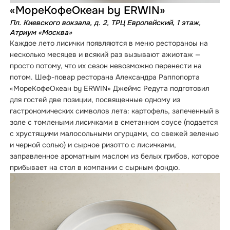
«МореКофеОкеан by ERWIN»
Пл. Киевского вокзала, д. 2, ТРЦ Европейский, 1 этаж,
Атриум «Москва»
Каждое лето лисички появляются в меню рестораноы на
несколько месяцев и всякий раз вызывают ажиотаж —
просто потому, что их сезон невозможно перенести на
потом. Шеф-повар ресторана Александра Раппопорта
«МореКофеОкеан by ERWIN» Джеймс Редута подготовил
для гостей две позиции, посвященные одному из
гастрономических символов лета: картофель, запеченный в
золе с томлеными лисичками в сметанном соусе (подается
с хрустящими малосольными огурцами, со свежей зеленью
и черной солью) и сырное ризотто с лисичками,
заправленное ароматным маслом из белых грибов, которое
прибывает на стол в компании с сырным фондю.