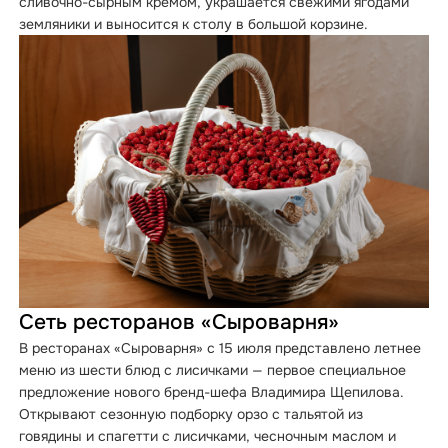
сливочно-сырным кремом, украшается свежими ягодами
земляники и выносится к столу в большой корзине.
Сеть ресторанов «Сыроварня»
В ресторанах «Сыроварня» с 15 июля представлено летнее
меню из шести блюд с лисичками — первое специальное
предложение нового бренд-шефа Владимира Щепилова.
Открывают сезонную подборку орзо с тальятой из
говядины и спагетти с лисичками, чесночным маслом и