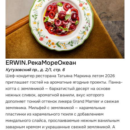
ERWIN.РекаМореОкеан
Кутузовский пр., д. 2/1, стр. 6
Шеф-кондитер ресторана Татьяна Маркина летом 2026
приглашает гостей на ароматные ягодные проекты. Панна-
котта с земляникой — бархатистый десерт на основе
нежных сливок, ароматной ванили, вкус которого
дополняет тонкий оттенок ликера Grand Marnier и свежая
земляника. Мильфей с земляникой — карамельные
пластинки из карамельного тюиля с добавлением
миндального слайса, прослаиваемые нежным ванильным
заварным кремом и украшанные свежей земляникой. А