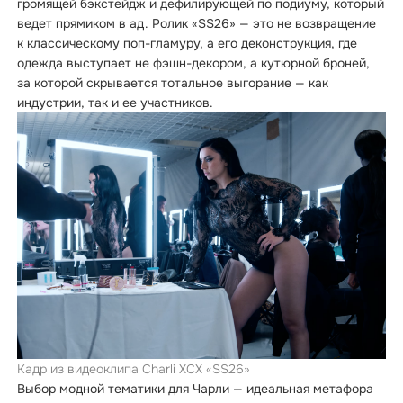
громящей бэкстейдж и дефилирующей по подиуму, который
ведет прямиком в ад. Ролик «SS26» — это не возвращение
к классическому поп-гламуру, а его деконструкция, где
одежда выступает не фэшн-декором, а кутюрной броней,
за которой скрывается тотальное выгорание — как
индустрии, так и ее участников.
Кадр из видеоклипа Charli XCX «SS26»
Выбор модной тематики для Чарли — идеальная метафора