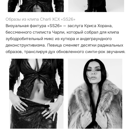
Образы из клипа Charli XCX «SS26»
Визуальная фактура «SS26» — заслуга Криса Хорана,
бессменного стилиста Чарли, который собрал для клипа
зубодробительный микс из кутюра и андеграундного
деконструктивизма. Певица сменяет десятки радикальных
образов, транслируя дух обновленного синти-рок звучания.