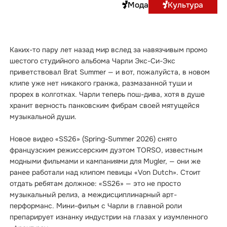
Мода
Культура
Каких-то пару лет назад мир вслед за навязчивым промо
шестого студийного альбома Чарли Экс-Си-Экс
приветствовал Brat Summer — и вот, пожалуйста, в новом
клипе уже нет никакого гранжа, размазанной туши и
прорех в колготках. Чарли теперь пош-дива, хотя в душе
хранит верность панковским фибрам своей мятущейся
музыкальной души.
Новое видео «SS26» (Spring-Summer 2026) снято
французским режиссерским дуэтом TORSO, известным
модными фильмами и кампаниями для Mugler, — они же
ранее работали над клипом певицы «Von Dutch». Стоит
отдать ребятам должное: «SS26» — это не просто
музыкальный релиз, а междисциплинарный арт-
перформанс. Мини-фильм с Чарли в главной роли
препарирует изнанку индустрии на глазах у изумленного