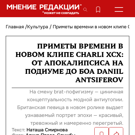
Главная
/
Культура
/
Приметы времени в новом клипе Charl
ПРИМЕТЫ ВРЕМЕНИ В
НОВОМ КЛИПЕ CHARLI XCX:
ОТ АПОКАЛИПСИСА НА
ПОДИУМЕ ДО БОА DANIIL
ANTSIFEROV
На смену brat-пофигизму — циничная
концептуальность модной антиутопии.
Британская певица в новом ролике выдает
узнаваемый портрет эпохи — красивый,
тревожный и намеренно перегретый.
Текст:
Наташа Смирнова