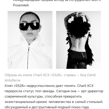
Розалией.
Образы из клипа Charli XCX «SS26», справа — боа Daniil
Antsiferov
Клип «SS26» недвусмысленно дает понять: Charli XCX
переросла статус поп-звезды. Сегодня она — арт-директор
современной культуры, способная превратить
экзистенциальный кризис человечества в самый стильный,
обсуждаемый и деструктивный модный показ года.