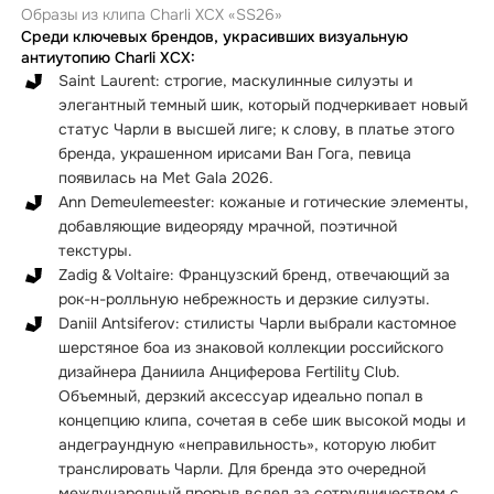
Образы из клипа Charli XCX «SS26»
Среди ключевых брендов, украсивших визуальную
антиутопию Charli XCX:
Saint Laurent: строгие, маскулинные силуэты и
элегантный темный шик, который подчеркивает новый
статус Чарли в высшей лиге; к слову, в платье этого
бренда, украшенном ирисами Ван Гога, певица
появилась на Met Gala 2026.
Ann Demeulemeester: кожаные и готические элементы,
добавляющие видеоряду мрачной, поэтичной
текстуры.
Zadig & Voltaire: Французский бренд, отвечающий за
рок-н-ролльную небрежность и дерзкие силуэты.
Daniil Antsiferov: стилисты Чарли выбрали кастомное
шерстяное боа из знаковой коллекции российского
дизайнера Даниила Анциферова Fertility Club.
Объемный, дерзкий аксессуар идеально попал в
концепцию клипа, сочетая в себе шик высокой моды и
андеграундную «неправильность», которую любит
транслировать Чарли. Для бренда это очередной
международный прорыв вслед за сотрудничеством с