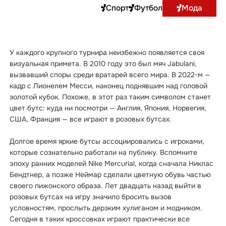
Спорт
Футбол
Мода
У каждого крупного турнира неизбежно появляется своя
визуальная примета. В 2010 году это был мяч Jabulani,
вызвавший споры среди вратарей всего мира. В 2022-м —
кадр с Лионелем Месси, наконец поднявшим над головой
золотой кубок. Похоже, в этот раз таким символом станет
цвет бутс: куда ни посмотри — Англия, Япония, Норвегия,
США, Франция — все играют в розовых бутсах.
Долгое время яркие бутсы ассоциировались с игроками,
которые сознательно работали на публику. Вспомните
эпоху ранних моделей Nike Mercurial, когда сначала Никлас
Бендтнер, а позже Неймар сделали цветную обувь частью
своего пижонского образа. Лет двадцать назад выйти в
розовых бутсах на игру значило бросить вызов
условностям, прослыть дерзким хулиганом и модником.
Сегодня в таких кроссовках играют практически все