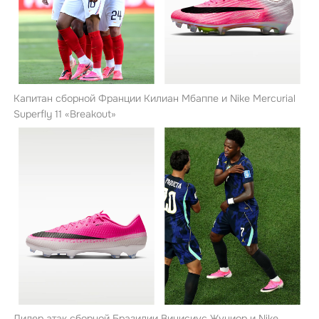
Капитан сборной Франции Килиан Мбаппе и Nike Mercurial
Superfly 11 «Breakout»
Лидер атак сборной Бразилии Винисиус Жуниор и Nike