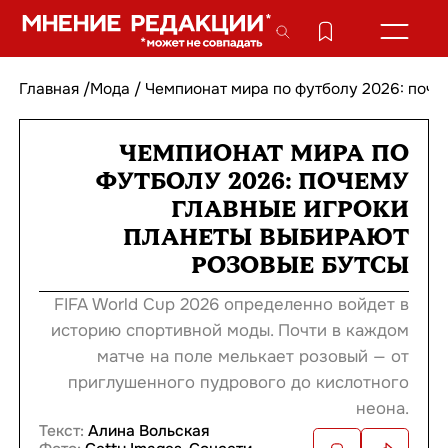
Главная
/
Мода
/
Чемпионат мира по футболу 2026: поче
ЧЕМПИОНАТ МИРА ПО
ФУТБОЛУ 2026: ПОЧЕМУ
ГЛАВНЫЕ ИГРОКИ
ПЛАНЕТЫ ВЫБИРАЮТ
РОЗОВЫЕ БУТСЫ
FIFA World Cup 2026 определенно войдет в
историю спортивной моды. Почти в каждом
матче на поле мелькает розовый — от
приглушенного пудрового до кислотного
неона.
Текст:
Алина Вольская