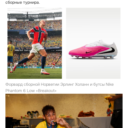
сборные турнира.
Форвард сборной Норвегии Эрлинг Холанн и бутсы Nike
Phantom 6 Low «Breakout»