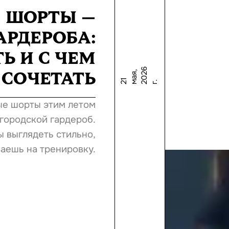
 ШОРТЫ —
АРДЕРОБА:
Ь И С ЧЕМ
6
СОЧЕТАТЬ
,
1
а
я
0
2
г
2
м
2
.
ые шорты этим летом
городской гардероб.
ы выглядеть стильно,
ваешь на тренировку.