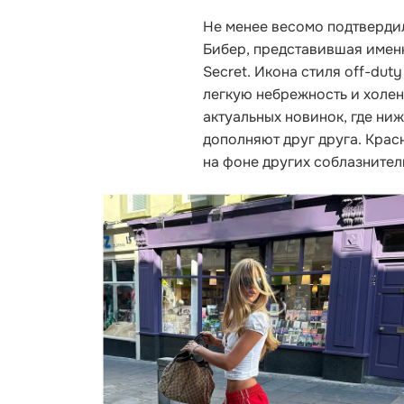
Не менее весомо подтверди
Бибер, представившая име
Secret. И
кона стиля off-dut
легкую небрежность и холе
актуальных новинок, где ни
дополняют друг друга. Крас
на фоне других соблазнител