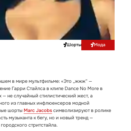
Шорты
Мода
чшем в мире мультфильме: «Это „жжж“ —
ение Гарри Стайлса в клипе Dance No More в
 — не случайный стилистический жест, а
ного из главных инфлюенсеров модной
сные шорты
Marc Jacobs
символизируют в ролике
ть музыканта к бегу, но и новый тренд —
городского стритстайла.