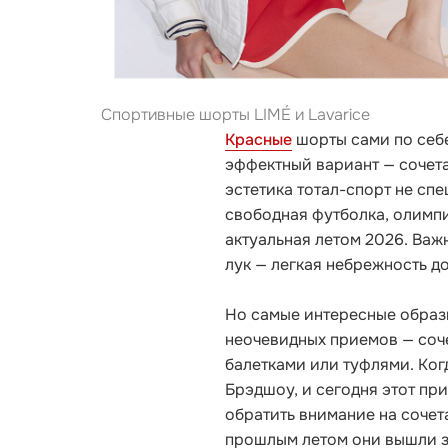
Спортивные шорты LIMÉ и Lavarice
Красные
шорты сами по себе
эффектный вариант — сочета
эстетика тотал-спорт не сп
свободная футболка, олимп
актуальная летом 2026. Важ
лук — легкая небрежность д
Но самые интересные образы
неочевидных приемов — соче
балетками или туфлями. Ко
Брэдшоу, и сегодня этот при
обратить внимание на сочет
прошлым летом они вышли з