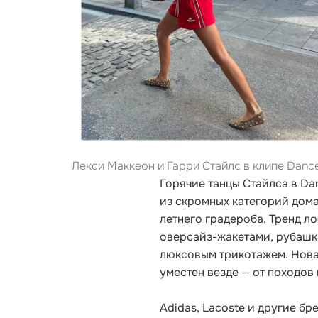
Лекси Маккеон и Гарри Стайлс в клипе Danc
Горячие танцы Стайлса в D
из скромных категорий дом
летнего градероба. Тренд л
оверсайз-жакетами, рубашк
люксовым трикотажем. Нова
уместен везде — от походов 
Adidas, Lacoste и другие б