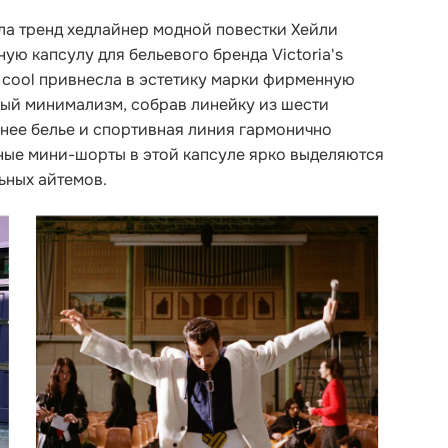
ла тренд хедлайнер модной повестки Хейли
нную
капсулу для бельевого бренда Victoria's
y cool привнесла в эстетику марки фирменную
ный минимализм, собрав линейку из шести
жнее белье и спортивная линия гармонично
ные мини-шорты в этой капсуле ярко выделяются
ьных айтемов.